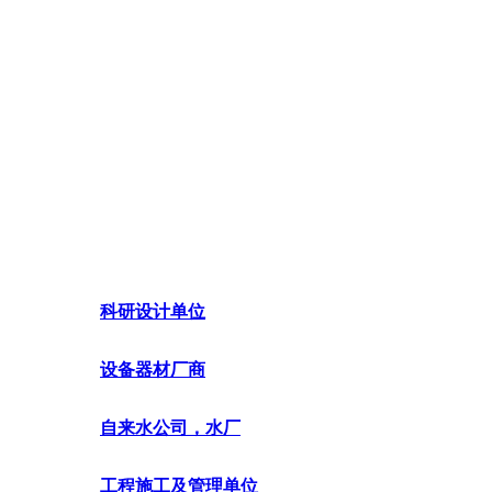
科研设计单位
设备器材厂商
自来水公司，水厂
工程施工及管理单位