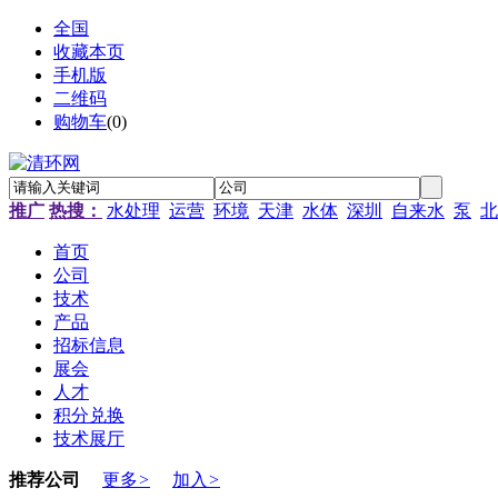
全国
收藏本页
手机版
二维码
购物车
(
0
)
推广
热搜：
水处理
运营
环境
天津
水体
深圳
自来水
泵
北
首页
公司
技术
产品
招标信息
展会
人才
积分兑换
技术展厅
推荐公司
更多
>
加入
>